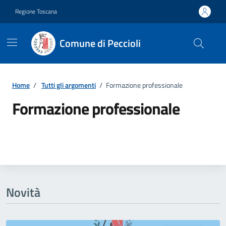
Vai ai contenuti
Vai al footer
Regione Toscana
Comune di Peccioli
Home
/
Tutti gli argomenti
/
Formazione professionale
Formazione professionale
Dettagli della notizia
Novità