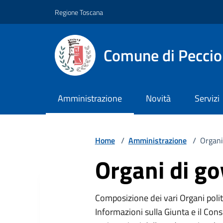
Vai ai contenuti
Vai al footer
Regione Toscana
Comune di Pecciol
Amministrazione
Novità
Servizi
Home
/
Amministrazione
/
Organi
Organi di g
Composizione dei vari Organi politi
Informazioni sulla Giunta e il Cons