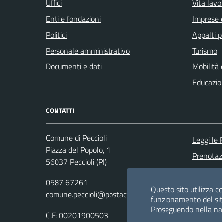
Uffici
Vita lavo
Enti e fondazioni
Imprese 
Politici
Appalti p
Personale amministrativo
Turismo
Documenti e dati
Mobilità 
Educazio
CONTATTI
Comune di Peccioli
Leggi le
Piazza del Popolo, 1
Prenota
56037 Peccioli (PI)
Segnalazi
0587 67261
Richiesta
Questo sito utilizza co
comune.peccioli@postacert.toscana.it
funzionamento del sit
Proseguendo nella navi
C.F: 00201900503