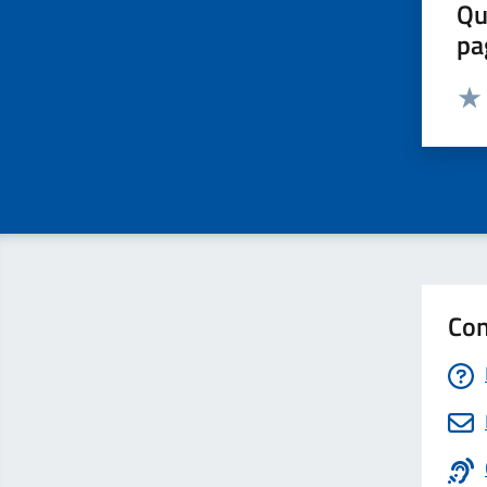
Qu
pa
Valut
Valu
Con