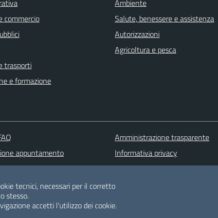
rativa
Ambiente
e commercio
Salute, benessere e assistenza
ubblici
Autorizzazioni
Agricoltura e pesca
e trasporti
ne e formazione
 FAQ
Amministrazione trasparente
zione appuntamento
Informativa privacy
one disservizio
Note legali
 d'assistenza
Dichiarazione di accessibilità
okie tecnici, necessari per il corretto
o stesso.
Albo pretorio
gazione accetti l'utilizzo dei cookie.