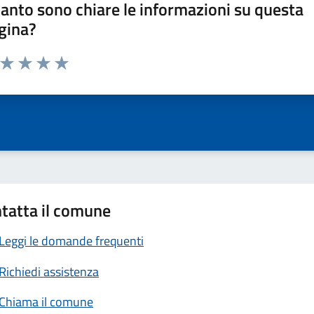
anto sono chiare le informazioni su questa
gina?
a da 1 a 5 stelle la pagina
ta 1 stelle su 5
Valuta 2 stelle su 5
Valuta 3 stelle su 5
Valuta 4 stelle su 5
Valuta 5 stelle su 5
tatta il comune
Leggi le domande frequenti
Richiedi assistenza
Chiama il comune