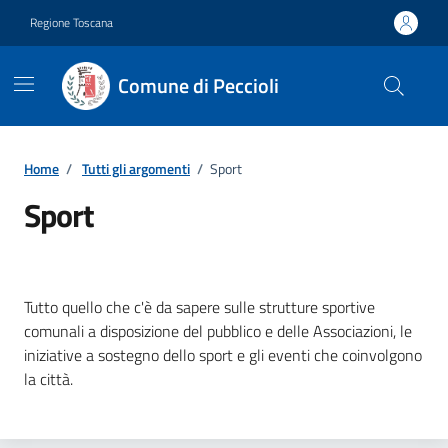
Vai ai contenuti
Vai al footer
Regione Toscana
Comune di Peccioli
Home
/
Tutti gli argomenti
/
Sport
Sport
Dettagli della notizia
Tutto quello che c'è da sapere sulle strutture sportive
comunali a disposizione del pubblico e delle Associazioni, le
iniziative a sostegno dello sport e gli eventi che coinvolgono
la città.