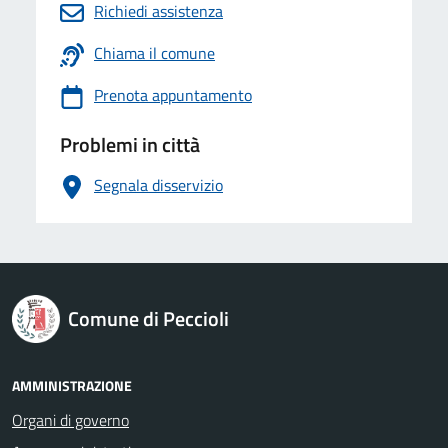
Richiedi assistenza
Chiama il comune
Prenota appuntamento
Problemi in città
Segnala disservizio
logo Unione Europea
Comune di Peccioli
AMMINISTRAZIONE
Organi di governo