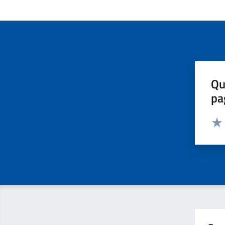
Qu
pa
Valut
Valu