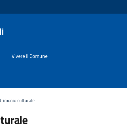
i
Vivere il Comune
trimonio culturale
turale