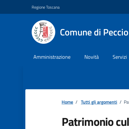
Vai ai contenuti
Vai al footer
Regione Toscana
Comune di Pecciol
Amministrazione
Novità
Servizi
Home
/
Tutti gli argomenti
/
Pa
Patrimonio cul