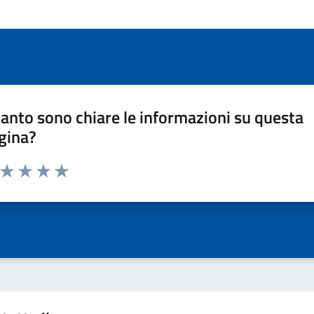
anto sono chiare le informazioni su questa
gina?
a da 1 a 5 stelle la pagina
ta 1 stelle su 5
Valuta 2 stelle su 5
Valuta 3 stelle su 5
Valuta 4 stelle su 5
Valuta 5 stelle su 5