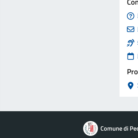
Con
Pro
logo Unione Europea
Comune di Pec