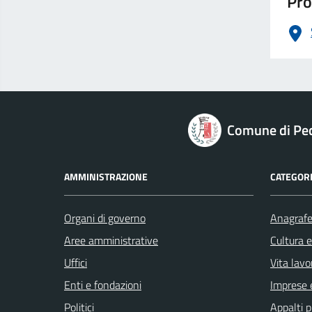
Pro
logo Unione Europea
Comune di Pec
AMMINISTRAZIONE
CATEGORI
Organi di governo
Anagrafe 
Aree amministrative
Cultura 
Uffici
Vita lavo
Enti e fondazioni
Imprese 
Politici
Appalti p