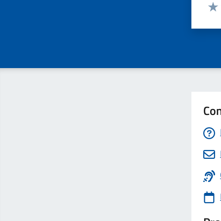
Valut
Valu
Con