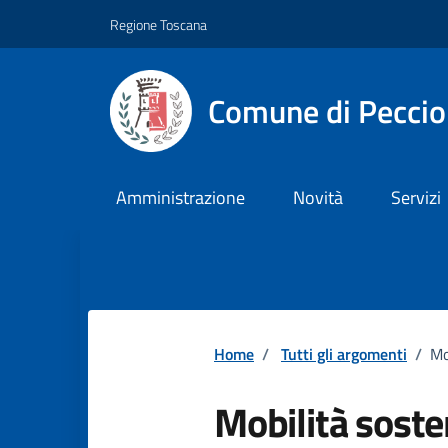
Vai ai contenuti
Vai al footer
Regione Toscana
Comune di Pecciol
Amministrazione
Novità
Servizi
Home
/
Tutti gli argomenti
/
Mo
Mobilità soste