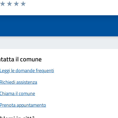
a da 1 a 5 stelle la pagina
ta 1 stelle su 5
Valuta 2 stelle su 5
Valuta 3 stelle su 5
Valuta 4 stelle su 5
Valuta 5 stelle su 5
tatta il comune
Leggi le domande frequenti
Richiedi assistenza
Chiama il comune
Prenota appuntamento