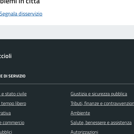
blemi in città
Segnala disservizio
cioli
E DI SERVIZIO
e stato civile
Giustizia e sicurezza pubblica
e tempo libero
Tributi, finanze e contravvenzion
rativa
Ambiente
e commercio
Salute, benessere e assistenza
ubblici
Autorizzazioni